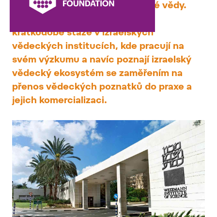
zahraničních poznatků do české vědy.
Čeští vysokoškoláci vyjíždějí na
krátkodobé stáže v izraelských
vědeckých institucích, kde pracují na
svém výzkumu a navíc poznají izraelský
vědecký ekosystém se zaměřením na
přenos vědeckých poznatků do praxe a
jejich komercializaci.