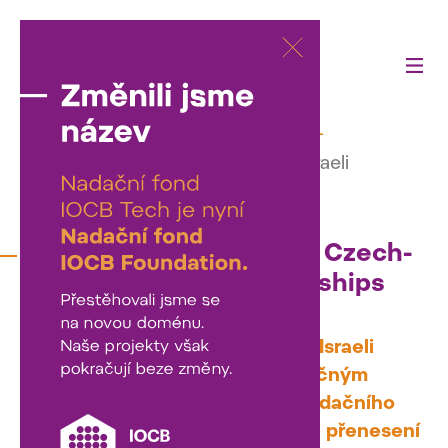
Činnost fondu
—
Naše projekty
—
Studentské stipendium Czech-Israeli
Innovation Internships
Studentské stipendium Czech-
Israeli Innovation Internships
Studentské stipendium Czech-Israeli
Innovation Internships je společným
projektem
Nadace Neuron
a Nadačního
fondu IOCB Tech. Jeho cílem je přenesení