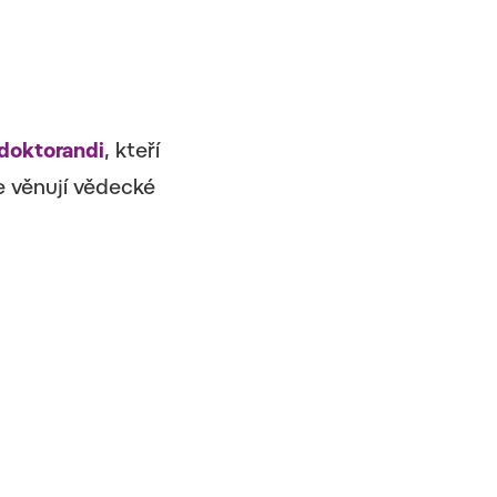
tdoktorandi
, kteří
e věnují vědecké