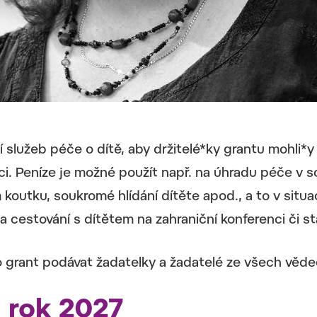
 služeb péče o dítě, aby držitelé*ky grantu mohli*y
áci. Peníze je možné použít např. na úhradu péče v
koutku, soukromé hlídání dítěte apod., a to v situac
a cestování s dítětem na zahraniční konferenci či st
 grant podávat žadatelky a žadatelé ze všech věd
a rok 2027