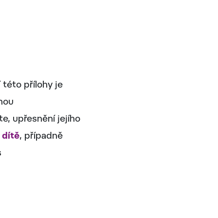
 této přílohy je
nou
e, upřesnění jejího
 dítě
, případně
s