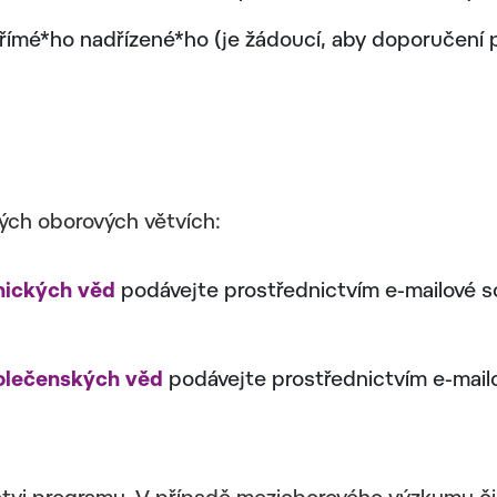
přímé*ho nadřízené*ho (je žádoucí, aby doporučení 
ých oborových větvích:
hnických věd
podávejte prostřednictvím e-mailové 
polečenských věd
podávejte prostřednictvím e-mail