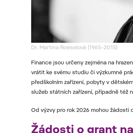
Dr. Martina Roeselová (1965–2015)
Finance jsou určeny zejména na hrazení
vrátit ke svému studiu či výzkumné pr
předškolním zařízení, pobyty v dětském 
služeb státních zařízení, případně též n
Od výzvy pro rok 2026 mohou žádosti o
Žádosti o grant n