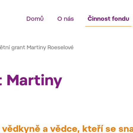
Domů
O nás
Činnost fondu
tní grant Martiny Roeselové
 Martiny
vědkyně a vědce, kteří se sna