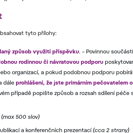
t
bsahovat tyto přílohy:
daný způsob využití příspěvku
. – Povinnou součástí
bdobnou rodinnou či návratovou podporu
poskytova
 nebo organizací, a pokud podobnou podporu pobírát
a dále
prohlášení, že jste primárním pečovatelem o
ém případě popište způsob a rozsah sdílení péče 
7
(max 500 slov)
blikací a konferenčních prezentací
(cca 2 strany)