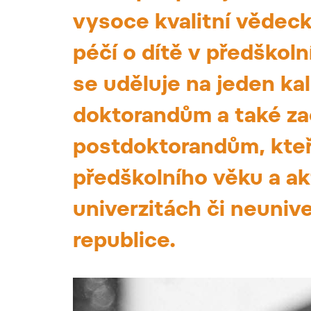
vysoce kvalitní vědec
péčí o dítě v předškol
se uděluje na jeden ka
doktorandům a také za
postdoktorandům, kteří 
předškolního věku a ak
univerzitách či neuniv
republice.