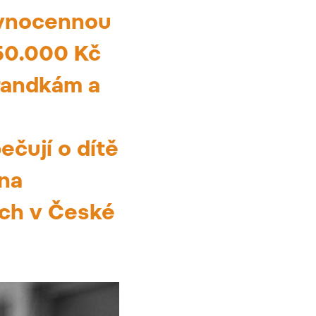
ovnocennou
150.000 Kč
orandkám a
ečují o dítě
 na
ích v České