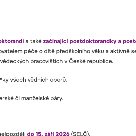
oktorandi
a také
začínající postdoktorandky a pos
vatelem péče o dítě předškolního věku a aktivně s
h vědeckých pracovištích v České republice.
*ky všech vědních oborů.
nerské či manželské páry.
nejpozději
do 15. září 2026
(SELČ).