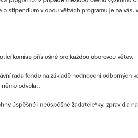
tvi programu. V případě mezioborového výzkumu č
 o stipendium v obou větvích programu je na vás, v 
tící komise příslušné pro každou oborovou větev.
právní rada fondu na základě hodnocení odborných k
i němu odvolat.
ny úspěšné i neúspěšné žadatele*ky, zpravidla na 