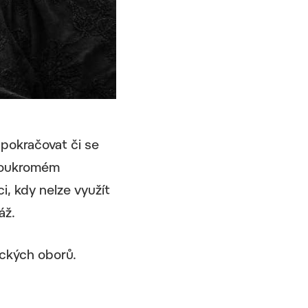
 pokračovat či se
 soukromém
i, kdy nelze využít
áž.
eckých oborů.