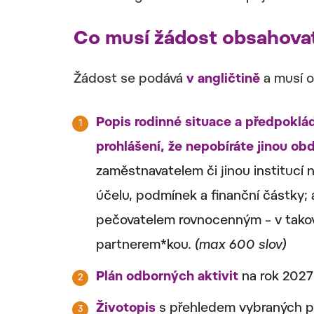
Co musí žádost obsahova
Žádost se podává
v angličtině
a musí o
Popis rodinné situace a předpoklá
prohlášení, že nepobíráte jinou o
zaměstnavatelem či jinou institucí
účelu, podmínek a finanční částky; 
pečovatelem rovnocenným – v takov
partnerem*kou.
(max 600 slov)
Plán odborných aktivit
na rok 202
Životopis
s přehledem vybraných pu