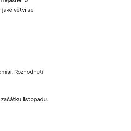
i nejasného
jaké větvi se
omisí. Rozhodnutí
začátku listopadu.