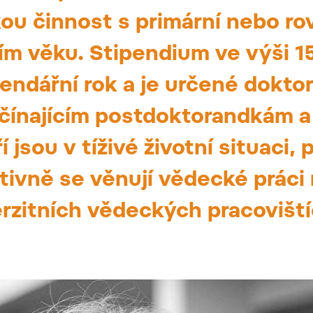
kou činnost s primární nebo r
ním věku. Stipendium ve výši 
lendářní rok a je určené dokt
čínajícím postdoktorandkám a
jsou v tíživé životní situaci, p
tivně se věnují vědecké práci
erzitních vědeckých pracovišt