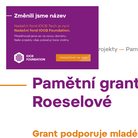
Činnost fondu
—
Naše projekty
—
Pamě
Pamětní grant
Roeselové
Grant podporuje mladé 