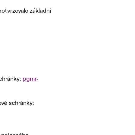
potvrzovalo základní
schránky:
pgmr-
ové schránky: