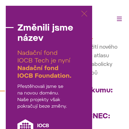
Činnost fondu
—
Podpořili jsme
—
Podpora klinického výzkumu: Využití nového
metabolomického a lipidomického atlasu
LCNEC: hledání biomarkerů a metabolicky
založených terapeutických přístupů
Podpora klinického výzkumu:
Využití nového
metabolomického a
lipidomického atlasu LCNEC:
hledání biomarkerů a