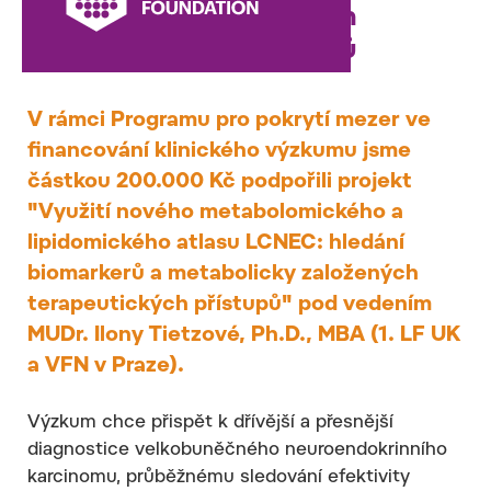
metabolicky založených
terapeutických přístupů
V rámci Programu pro pokrytí mezer ve
financování klinického výzkumu jsme
částkou 200.000 Kč podpořili projekt
"Využití nového metabolomického a
lipidomického atlasu LCNEC: hledání
biomarkerů a metabolicky založených
terapeutických přístupů" pod vedením
MUDr. Ilony Tietzové, Ph.D., MBA (1. LF UK
a VFN v Praze).
Výzkum chce přispět k dřívější a přesnější
diagnostice velkobuněčného neuroendokrinního
karcinomu, průběžnému sledování efektivity