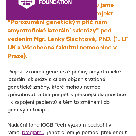
financování klinického výzkumu jsme
částkou 195.000 Kč podpořili projekt
"Porozumění genetickým příčinám
amyotrofické laterální sklerózy" pod
vedením Mgr. Lenky Šlachtové, PhD. (1. LF
UK a Všeobecná fakultní nemocnice v
Praze).
Projekt zkoumá genetické příčiny amyotrofické
laterální sklerózy s cílem objasnit vzácné
genetické změny, které mohou nemoc
způsobovat, a tím přispět k přesnější diagnostice
i k zapojení pacientů s těmito změnami do
genových terapií.
Nadační fond IOCB Tech výzkum podpořil v
rámci
programu
, jehož cílem je pomoci překlenout