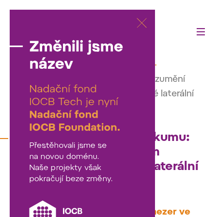
Činnost fondu
—
Podpořili jsme
—
Podpora klinického výzkumu: Porozumění
genetickým příčinám amyotrofické laterální
sklerózy
Podpora klinického výzkumu:
Porozumění genetickým
příčinám amyotrofické laterální
sklerózy
V rámci Programu pro pokrytí mezer ve