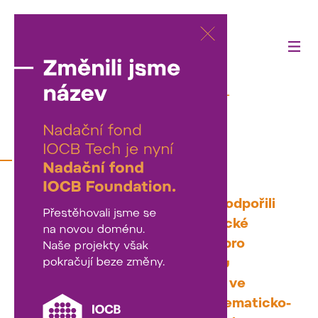
Činnost fondu
—
Podpořili jsme
—
Lingvistická olympiáda
Lingvistická olympiáda
Částkou 200 tisíc korun jsme podpořili
čtrnáctý ročník České lingvistické
olympiády, celostátní soutěže pro
studenty středních škol, kterou
organizuje spolek ČLOvěci, z.s. ve
spolupráci s Filozofickou a Matematicko-