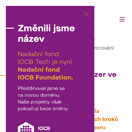
Činnost fondu
—
Naše projekty
—
Program pro pokrytí mezer ve financování
klinického výzkumu
Program pro pokrytí mezer ve
financování klinického
výzkumu
Český grantový systém zpravidla
vyžaduje detailní plánování všech kroků
již v době podání žádosti o podporu