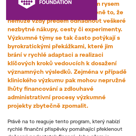
výzkumného projektu. Zásadním rysem
průlomového výzkumu je nicméně to, že
nemůže vždy předem odhadnout veškeré
nezbytné nákupy, cesty či experimenty.
Výzkumné týmy se tak často potýkají s
byrokratickými překážkami, které jim
brání v rychlé adaptaci a realizaci
klíčových kroků vedoucích k dosažení
významných výsledků. Zejména v případě
klinického výzkumu pak mohou nepružné
lhůty financování a zdlouhavé
administrativní procesy výzkumné
projekty zbytečně zpomalit.
Právě na to reaguje tento program, který nabízí
rychlé finanční příspěvky pomáhající překlenout