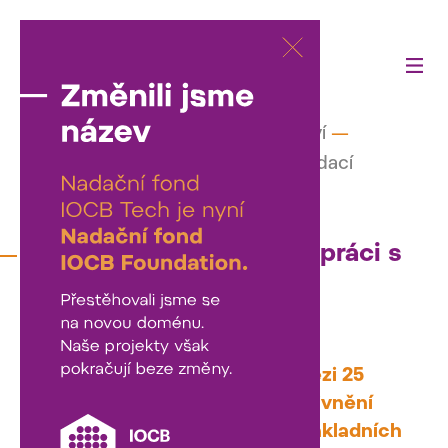
Činnost fondu
—
Naše partnerství
—
Bezva chemie (ve spolupráci s Nadací
Experientia)
Bezva chemie (ve spolupráci s
Nadací Experientia)
Společně s Nadací Experientia
rozdělujeme 500 tisíc korun mezi 25
nejlepších projektů pro zatraktivnění
výuky chemie na středních a základních