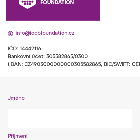
Flemingovo nám. 2
160 00 Praha 6–Dejvice
info@iocbfoundation.cz
IČO: 14442116
Bankovní účet: 305582865/0300
(IBAN: CZ4903000000000305582865, BIC/SWIFT: C
Jméno
Příjmení