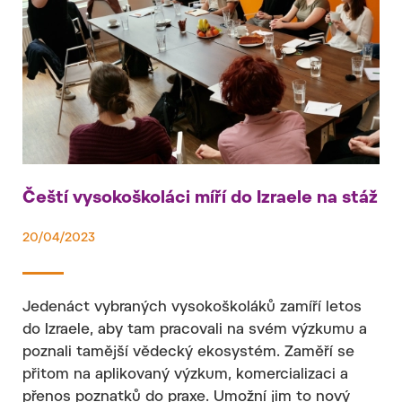
Čeští vysokoškoláci míří do Izraele na stáž
20/04/2023
Jedenáct vybraných vysokoškoláků zamíří letos
do Izraele, aby tam pracovali na svém výzkumu a
poznali tamější vědecký ekosystém. Zaměří se
přitom na aplikovaný výzkum, komercializaci a
přenos poznatků do praxe. Umožní jim to nový