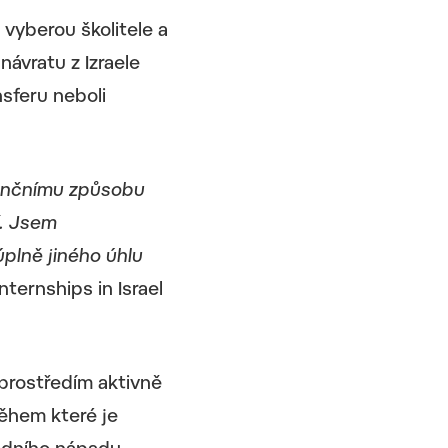
 vyberou školitele a
návratu z Izraele
sferu neboli
venčnímu způsobu
í. Jsem
plně jiného úhlu
ternships in Israel
 prostředím aktivně
ěhem které je