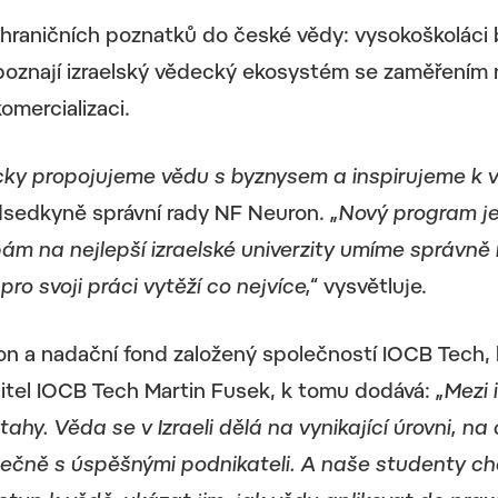
hraničních poznatků do české vědy: vysokoškoláci b
 poznají izraelský vědecký ekosystém se zaměřením
omercializaci.
y propojujeme vědu s byznysem a inspirujeme k v
dsedkyně správní rady NF Neuron.
„Nový program je
m na nejlepší izraelské univerzity umíme správně
pro svoji práci vytěží co nejvíce,“
vysvětluje.
n a nadační fond založený společností IOCB Tech, 
ditel IOCB Tech Martin Fusek, k tomu dodává:
„Mezi 
hy. Věda se v Izraeli dělá na vynikající úrovni, na
lečně s úspěšnými podnikateli. A naše studenty c