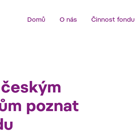
Domů
O nás
Činnost fondu
 českým
ům poznat
du