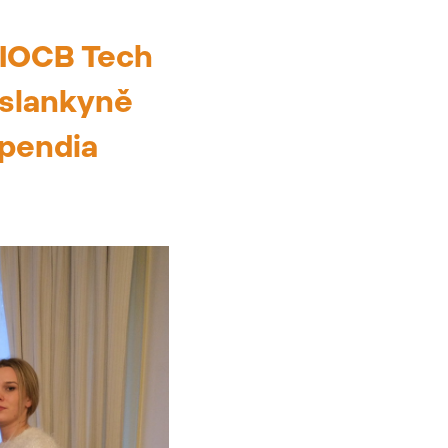
 IOCB Tech
vyslankyně
ipendia