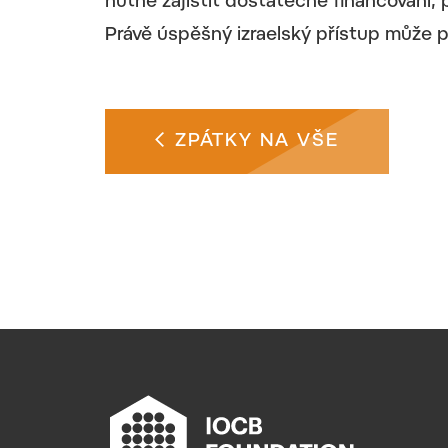
nutné zajistit dostatečné financování,
Právě úspěšný izraelský přístup může p
ZPÁTKY NA VŠE