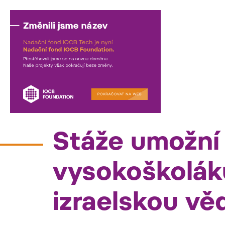
17/01/2023
Stáže umožní
vysokoškolák
izraelskou vě