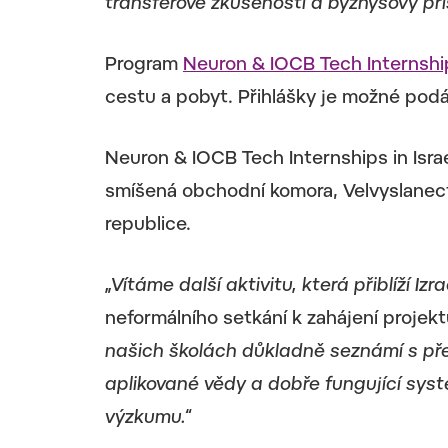
transferové zkušenosti a byznysový přís
Program
Neuron & IOCB Tech Internships
cestu a pobyt. Přihlášky je možné podá
Neuron & IOCB Tech Internships in Israel
smíšená obchodní komora, Velvyslanectví
republice.
„Vítáme další aktivitu, která přiblíží I
neformálního setkání k zahájení projekt
našich školách důkladně seznámí s př
aplikované vědy a dobře fungující sys
výzkumu.“