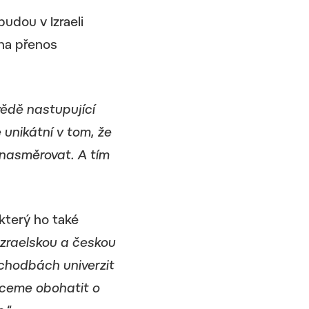
udou v Izraeli
 na přenos
ědě nastupující
 unikátní v tom, že
 nasměrovat. A tím
který ho také
izraelskou a českou
 chodbách univerzit
hceme obohatit o