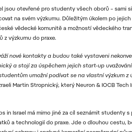
el jsou otevřené pro studenty všech oborů – sami si
acovat na svém výzkumu. Důležitým úkolem po jejich 
české vědecké komunitě a možností vědeckého tran
ů z výzkumu do praxe.
naváží nové kontakty a budou také vystaveni nekon
typický a stojí za úspěchem jejich start-up uvažován
 studentům umožní podívat se na vlastní výzkum z ú
raeli Martin Stropnický, který Neuron & IOCB Tech In
 in Israel má mimo jiné za cíl seznámit studenty s
tků a technologií do praxe. Jde o dlouhou cestu, b