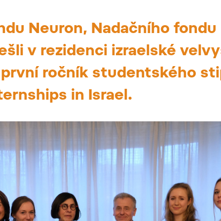
ndu Neuron, Nadačního fondu
ešli v rezidenci izraelské vel
i první ročník studentského st
rnships in Israel.