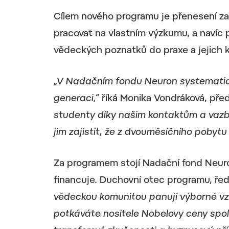
Cílem nového programu je přenesení za
pracovat na vlastním výzkumu, a navíc
vědeckých poznatků do praxe a jejich k
„V Nadačním fondu Neuron systematick
generaci,“
říká Monika Vondráková, pře
studenty díky našim kontaktům a vazbá
jim zajistit, že z dvouměsíčního pobytu 
Za programem stojí Nadační fond Neuro
financuje. Duchovní otec programu, ře
vědeckou komunitou panují výborné vzta
potkáváte nositele Nobelovy ceny spo