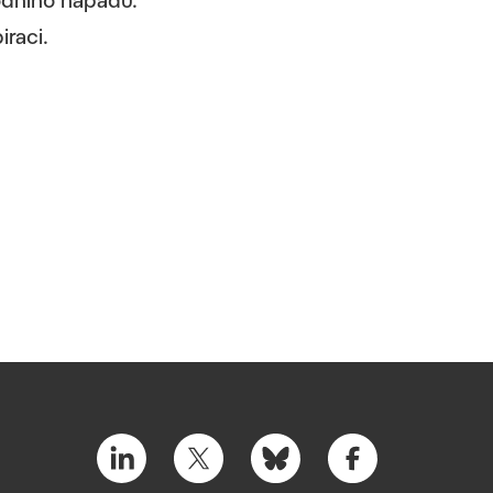
odního nápadu.
raci.