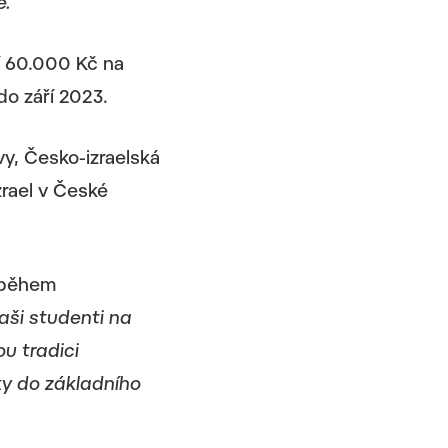
.“
í 60.000 Kč na
do září 2023.
vy, Česko-izraelská
zrael v České
 během
vaši studenti na
u tradici
ky do základního