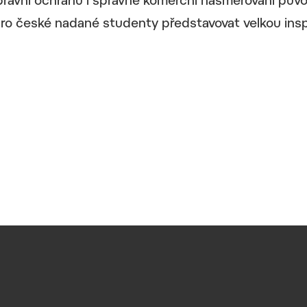
 právní ochranu i správné komerční nasměrování pův
ro české nadané studenty představovat velkou inspi