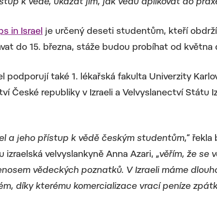
tup k vědě, ukázat jim, jak vědu aplikovat do praxe
 in Israel
je určený deseti studentům, kteří obdrž
vat do 15. března, stáže budou probíhat od května 
 podporují také 1. lékařská fakulta Univerzity Karlo
 České republiky v Izraeli a Velvyslanectví Státu I
zrael a jeho přístup k vědě českým studentům,“
řekla
u izraelská velvyslankyně Anna Azari,
„věřím, že se 
enosem vědeckých poznatků. V Izraeli máme dlouho
tém, díky kterému komercializace vrací peníze zpát