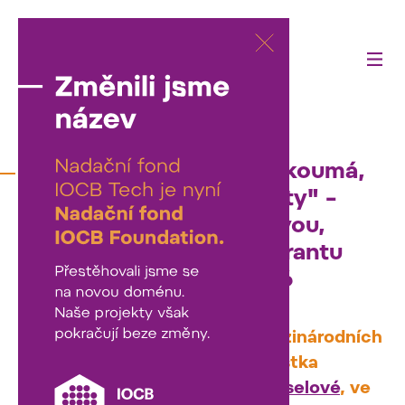
01/04/2026
"Politoložka z FSV UK zkoumá,
co formuje naše hodnoty" –
rozhovor s Klárou Kosovou,
držitelkou Pamětního grantu
Martiny Roeselové 2026
Dr. Klára Kosová z Institutu mezinárodních
studií FSV UK, letošní stipendistka
Pamětního grantu Martiny Roeselové
, ve