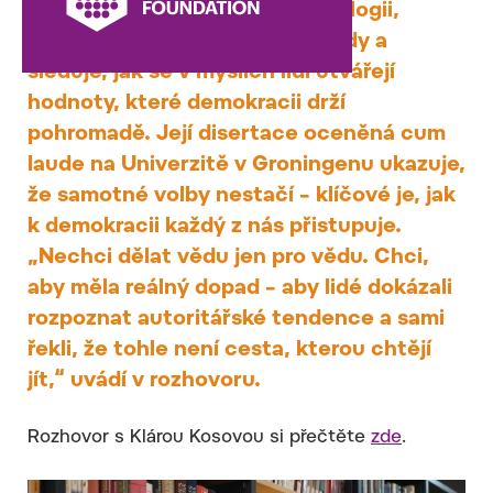
svém výzkumu propojuje politologii,
kognitivní lingvistiku i neurovědy a
sleduje, jak se v myslích lidí utvářejí
hodnoty, které demokracii drží
pohromadě. Její disertace oceněná cum
laude na Univerzitě v Groningenu ukazuje,
že samotné volby nestačí – klíčové je, jak
k demokracii každý z nás přistupuje.
„Nechci dělat vědu jen pro vědu. Chci,
aby měla reálný dopad – aby lidé dokázali
rozpoznat autoritářské tendence a sami
řekli, že tohle není cesta, kterou chtějí
jít,“ uvádí v rozhovoru.
Rozhovor s Klárou Kosovou si přečtěte
zde
.