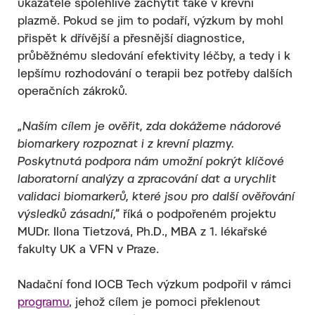
ukazatele spolehlivě zachytit také v krevní
plazmě. Pokud se jim to podaří, výzkum by mohl
přispět k dřívější a přesnější diagnostice,
průběžnému sledování efektivity léčby, a tedy i k
lepšímu rozhodování o terapii bez potřeby dalších
operačních zákroků.
„Naším cílem je ověřit, zda dokážeme nádorové
biomarkery rozpoznat i z krevní plazmy.
Poskytnutá podpora nám umožní pokrýt klíčové
laboratorní analýzy a zpracování dat a urychlit
validaci biomarkerů, které jsou pro další ověřování
výsledků zásadní,“
říká o podpořeném projektu
MUDr. Ilona Tietzová, Ph.D., MBA z 1. lékařské
fakulty UK a VFN v Praze.
Nadační fond IOCB Tech výzkum podpořil v rámci
programu
, jehož cílem je pomoci překlenout