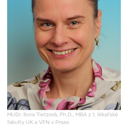
MUDr. Ilona Tietzová, Ph.D., MBA z 1. lékařské
fakulty UK a VFN v Praze