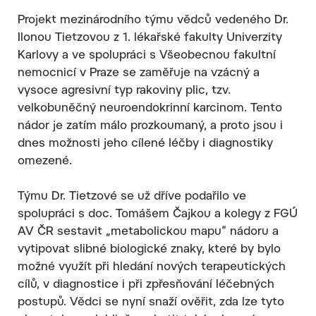
Projekt mezinárodního týmu vědců vedeného Dr.
Ilonou Tietzovou z 1. lékařské fakulty Univerzity
Karlovy a ve spolupráci s Všeobecnou fakultní
nemocnicí v Praze se zaměřuje na vzácný a
vysoce agresivní typ rakoviny plic, tzv.
velkobuněčný neuroendokrinní karcinom. Tento
nádor je zatím málo prozkoumaný, a proto jsou i
dnes možnosti jeho cílené léčby i diagnostiky
omezené.
Týmu Dr. Tietzové se už dříve podařilo ve
spolupráci s doc. Tomášem Čajkou a kolegy z FGÚ
AV ČR sestavit „metabolickou mapu“ nádoru a
vytipovat slibné biologické znaky, které by bylo
možné využít při hledání nových terapeutických
cílů, v diagnostice i při zpřesňování léčebných
postupů. Vědci se nyní snaží ověřit, zda lze tyto