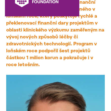
rakoviny plic. Jedná se o další finanční
injekci v rámci programu zahájeného v
loňském roce, který poskytuje rychlé a
překlenovací finanční dary projektům v
oblasti klinického výzkumu zaměřeným na
vývoj nových způsobů léčby či
zdravotnických technologií. Program v
loňském roce podpořil šest projektů
částkou 1 milion korun a pokračuje i v
roce letošním.