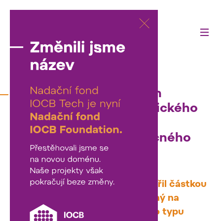
24/03/2026
Nadační fond IOCB Tech
podporuje projekty klinického
výzkumu, nově výzkum
zaměřený na léčbu vzácného
typu nádoru plic
Nadační fond IOCB Tech podpořil částkou
200 000 korun projekt zaměřený na
výzkum vzácného a agresivního typu