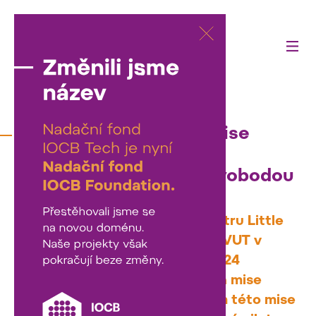
04/09/2024
Simulovaná vesmírná mise
PROMISE se záložním
astronautem Alešem Svobodou
Ve vědeckém tréninkovém centru Little
Moon City Prague (LMCP) na ČVUT v
Praze se ve dnech 6.–8. září 2024
uskuteční simulovaná vesmírná mise
PROMISE. Klíčovým účastníkem této mise