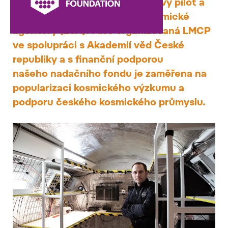
bude major Aleš Svoboda, bojový pilot a
záložní astronaut Evropské kosmické
agentury (ESA). Mise organizovaná LMCP
ve spolupráci s Akademií věd České
republiky a s finanční podporou
našeho nadačního fondu je zaměřena na
popularizaci kosmického výzkumu a
podporu českého kosmického průmyslu.