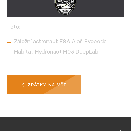
Foto:
Záložní astronaut ESA Aleš Svoboda
Habitat Hydronaut H03 DeepLab
ZPÁTKY NA VŠE